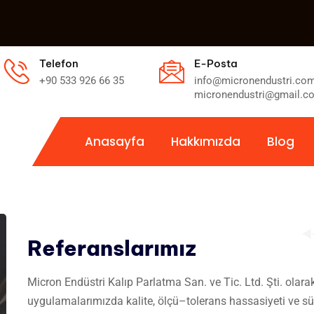
Telefon
E-Posta
+90 533 926 66 35
info@micronendustri.com
micronendustri@gmail.c
Anasayfa
Hakkımızda
Blog
Referanslarımız
Micron Endüstri Kalıp Parlatma San. ve Tic. Ltd. Şti. olara
uygulamalarımızda kalite, ölçü–tolerans hassasiyeti ve sürek