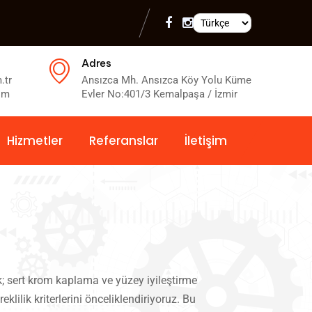
Dil Seçimi
Adres
.tr
Ansızca Mh. Ansızca Köy Yolu Küme
om
Evler No:401/3 Kemalpaşa / İzmir
Hizmetler
Referanslar
İletişim
k; sert krom kaplama ve yüzey iyileştirme
lilik kriterlerini önceliklendiriyoruz. Bu